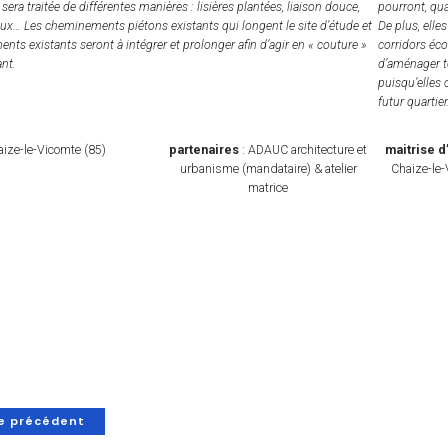
sera traitée de différentes manières : lisières plantées, liaison douce,
pourront, quan
jeux… Les cheminements piétons existants qui longent le site d’étude et
De plus, elle
ments existants seront à intégrer et prolonger afin d’agir en « couture »
corridors éco
ant.
d’aménager to
puisqu’elles
futur quartier
aize-le-Vicomte (85)
partenaires
: ADAUC architecture et
maitrise 
urbanisme (mandataire) & atelier
Chaize-le
matrice
le précédent