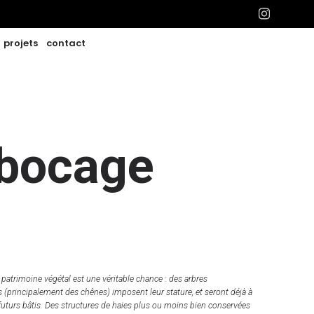
projets
contact
 bocage
le patrimoine végétal est une véritable chance : des arbres
(principalement des chênes) imposent leur stature, et seront déjà à
 futurs bâtis. Des structures de haies plus ou moins bien conservées