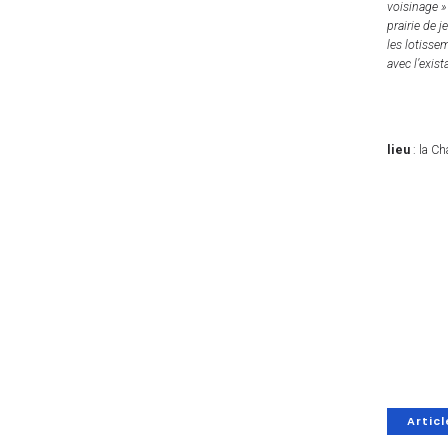
voisinage » 
prairie de 
les lotisse
avec l’exist
lieu
: la Ch
Artic