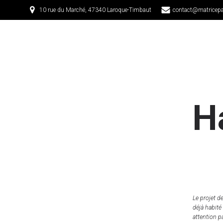
10 rue du Marché, 47340 Laroque-Timbaut
contact@matricepa
H
Le projet d
déjà habité
attention pa