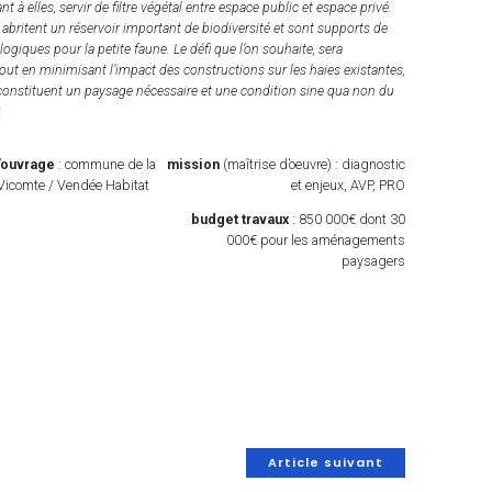
t à elles, servir de filtre végétal entre espace public et espace privé.
s abritent un réservoir important de biodiversité et sont supports de
logiques pour la petite faune. Le défi que l’on souhaite, sera
ut en minimisant l’impact des constructions sur les haies existantes,
 constituent un paysage nécessaire et une condition sine qua non du
.
d’ouvrage
: commune de la
mission
(maîtrise d’oeuvre) : diagnostic
-Vicomte / Vendée Habitat
et enjeux, AVP, PRO
budget travaux
: 850 000€ dont 30
000€ pour les aménagements
paysagers
Article suivant