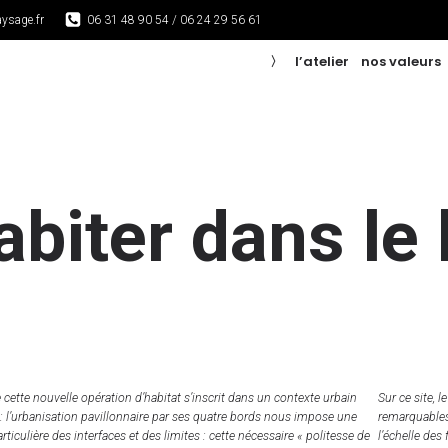
ysage.fr
06 31 48 90 54 / 06 24 29 56 61
〉
l’atelier
nos valeurs
abiter dans le
e cette nouvelle opération d’habitat s’inscrit dans un contexte urbain
Sur ce site, 
 : l’urbanisation pavillonnaire par ses quatre bords nous impose une
remarquables 
rticulière des interfaces et des limites : cette nécessaire « politesse de
l’échelle des